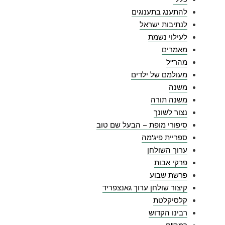
להתענג בתענוגים
לנתיבות ישראל
לעילוי נשמת
מאמרים
מהר"ל
מעולמם של ילדים
משנה
משנה תורה
נצור לשונך
סיפורי מופת – הבעל שם טוב
ספריית פיג'מה
ערוך השולחן
פרקי אבות
פרשת שבוע
קיצור שולחן ערוך גאנצפריד
קלסיקלטת
רבינו הקדוש