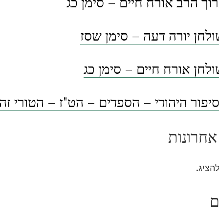
וך הרב אורח חיים – סימן כג
לחן יורה דעה – סימן שסז
לחן אורח חיים – סימן כג
פור היהודי – הספדים – הט"ז – הטורי זה
אחרונות
להציג.
ם