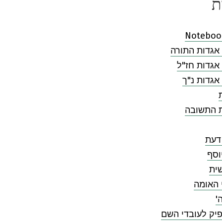
ת
Noteboo
אגדות התורה
אגדות חז"ל
אגדות נ"ך
ת התשובה
דעת
וסף
ית
 האומה
'
יק לעובדי השם