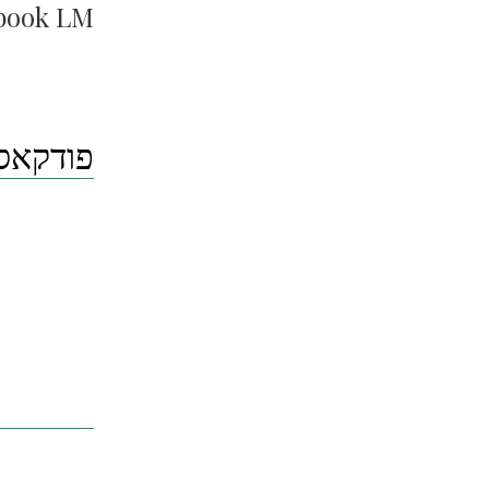
book LM
פודקאס 