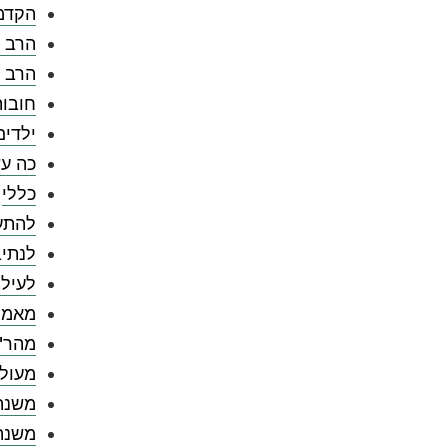
הקדמ
הרב צ
הרב 
חובו
ילדים
כה עש
כללי
להתענ
לנתיב
לעילו
מאמר
מהר"
מעול
משנה
משנה