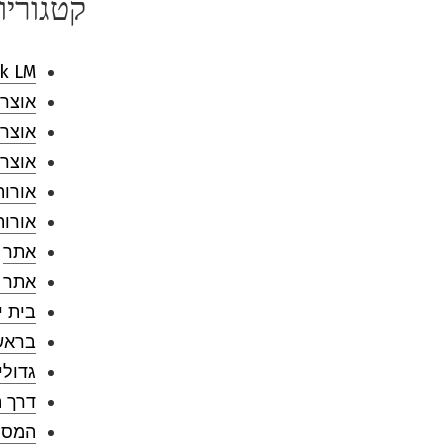
קטגוריו
k LM
אוצר 
אוצר 
אוצר 
אורות
אורו
אתר
אתר 
בית י
בראש
גדולי
דרך ה
המספ