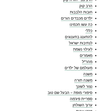
הרב קוק
חובות הלבבות
ילדים מכבדים הורים
כה עשו חכמינו
כללי
להתענג בתענוגים
לנתיבות ישראל
לעילוי נשמת
מאמרים
מהר"ל
מעולמם של ילדים
משנה
משנה תורה
נצור לשונך
סיפורי מופת – הבעל שם טוב
ספריית פיג'מה
ערוך השולחן