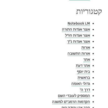
קטגוריות
Notebook LM
אוצר אגדות התורה
אוצר אגדות חז"ל
אוצר אגדות נ"ך
אורות
אורות התשובה
אתר
אתר דעת
בית יוסף
בראשית
גדולי האומה
דרך ה'
המספיק לעובדי השם
הקדמות הרמב"ם למשנה
הרב צבי יהודה קוק