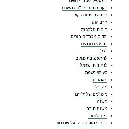
המספיק לעובדי השם
הקדמות הרמב"ם למשנה
הרב צבי יהודה קוק
הרב קוק
חובות הלבבות
ילדים מכבדים הורים
כה עשו חכמינו
כללי
להתענג בתענוגים
לנתיבות ישראל
לעילוי נשמת
מאמרים
מהר"ל
מעולמם של ילדים
משנה
משנה תורה
נצור לשונך
סיפורי מופת – הבעל שם טוב