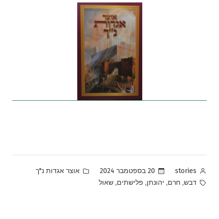
Posted
Posted
20 בספטמבר 2024
אוצר אגדות נ"ך
stories
in
by
Tags:
,
,
,
,
דבש
חרם
יהונתן
פלישתים
שאול