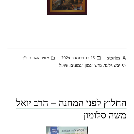
Posted
Posted
13 בספטמבר 2024
אוצר אגדות נ"ך
stories
in
by
Tags:
,
,
,
,
יבש גלעד
נחש
עמון
עמונים
שאול
החלוץ לפני המחנה – הרב יואל
משה סלומון