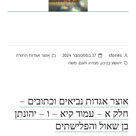
Posted
Posted
27 בספטמבר 2024
אוצר אגדות התורה
stories
in
by
Tags:
,
,
יהושע בן-נון
מנהיג העם
משה
אוצר אגדות נביאים וכתובים –
חלק א – עמוד קיא – ו – יהונתן
בן שאול והפלישתים