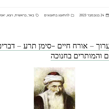
Tags:
Posted
,
,
,
24 בנובמבר 2023
להתענג בתענוגים
באר
בראשית
ויצא
יאנק
in
רוך – אורח חיים -סימן תרע – דברים
 והמותרים בחנוכה