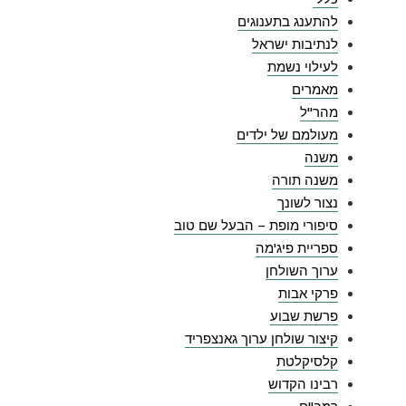
להתענג בתענוגים
לנתיבות ישראל
לעילוי נשמת
מאמרים
מהר"ל
מעולמם של ילדים
משנה
משנה תורה
נצור לשונך
סיפורי מופת – הבעל שם טוב
ספריית פיג'מה
ערוך השולחן
פרקי אבות
פרשת שבוע
קיצור שולחן ערוך גאנצפריד
קלסיקלטת
רבינו הקדוש