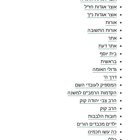
אוצר אגדות חז"ל
אוצר אגדות נ"ך
אורות
אורות התשובה
אתר
אתר דעת
בית יוסף
בראשית
גדולי האומה
דרך ה'
המספיק לעובדי השם
הקדמות הרמב"ם למשנה
הרב צבי יהודה קוק
הרב קוק
חובות הלבבות
ילדים מכבדים הורים
כה עשו חכמינו
כללי