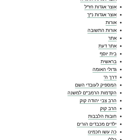
אוצר אגדות חז"ל
אוצר אגדות נ"ך
אורות
אורות התשובה
אתר
אתר דעת
בית יוסף
בראשית
גדולי האומה
דרך ה'
המספיק לעובדי השם
הקדמות הרמב"ם למשנה
הרב צבי יהודה קוק
הרב קוק
חובות הלבבות
ילדים מכבדים הורים
כה עשו חכמינו
כללי