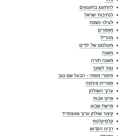
להתענג בתענוגים
לנתיבות ישראל
לעילוי נשמת
מאמרים
מהר"ל
מעולמם של ילדים
משנה
משנה תורה
נצור לשונך
סיפורי מופת – הבעל שם טוב
ספריית פיג'מה
ערוך השולחן
פרקי אבות
פרשת שבוע
קיצור שולחן ערוך גאנצפריד
קלסיקלטת
רבינו הקדוש