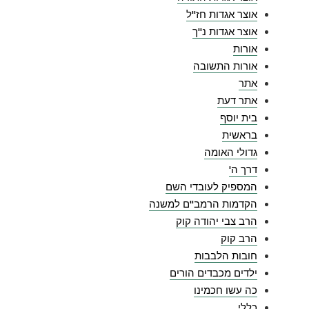
אוצר אגדות חז"ל
אוצר אגדות נ"ך
אורות
אורות התשובה
אתר
אתר דעת
בית יוסף
בראשית
גדולי האומה
דרך ה'
המספיק לעובדי השם
הקדמות הרמב"ם למשנה
הרב צבי יהודה קוק
הרב קוק
חובות הלבבות
ילדים מכבדים הורים
כה עשו חכמינו
כללי