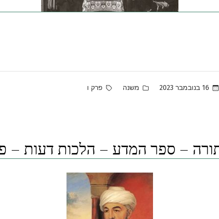
Tags:
Posted
16 בנובמבר 2023
משנה
פרק ו
in
רה – ספר המדע – הלכות דעות – פר