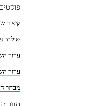
פוסטים 
קיצור שו
שולחן ער
ערוך השו
ערוך השו
מבחר הסי
תגובות 