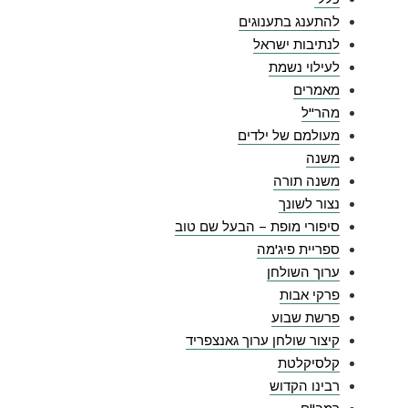
להתענג בתענוגים
לנתיבות ישראל
לעילוי נשמת
מאמרים
מהר"ל
מעולמם של ילדים
משנה
משנה תורה
נצור לשונך
סיפורי מופת – הבעל שם טוב
ספריית פיג'מה
ערוך השולחן
פרקי אבות
פרשת שבוע
קיצור שולחן ערוך גאנצפריד
קלסיקלטת
רבינו הקדוש