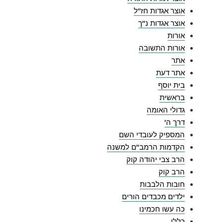
אוצר אגדות חז"ל
אוצר אגדות נ"ך
אורות
אורות התשובה
אתר
אתר דעת
בית יוסף
בראשית
גדולי האומה
דרך ה'
המספיק לעובדי השם
הקדמות הרמב"ם למשנה
הרב צבי יהודה קוק
הרב קוק
חובות הלבבות
ילדים מכבדים הורים
כה עשו חכמינו
כללי