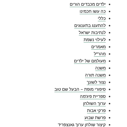
ילדים מכבדים הורים
כה עשו חכמינו
כללי
להתענג בתענוגים
לנתיבות ישראל
לעילוי נשמת
מאמרים
מהר"ל
מעולמם של ילדים
משנה
משנה תורה
נצור לשונך
סיפורי מופת – הבעל שם טוב
ספריית פיג'מה
ערוך השולחן
פרקי אבות
פרשת שבוע
קיצור שולחן ערוך גאנצפריד