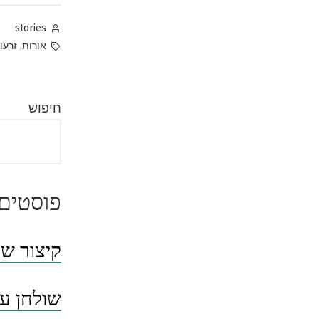
Posted
stories
by
Tags:
,
אורות
זרעו
חיפוש
פוסטים 
קיצור שו
שולחן ער