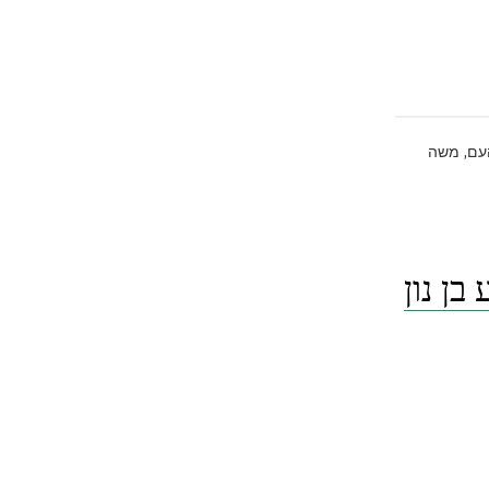
,
עם
משה
– א. יהושע בן נון