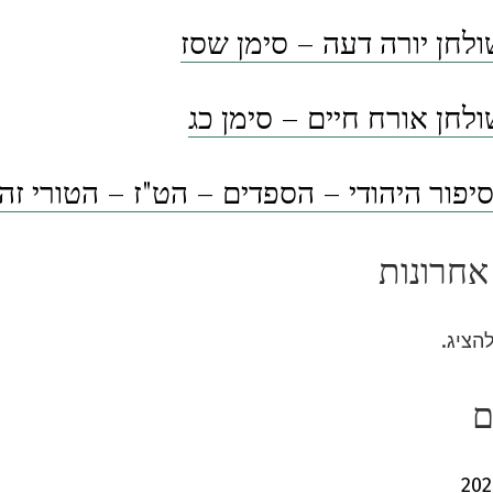
לחן יורה דעה – סימן שסז
לחן אורח חיים – סימן כג
פור היהודי – הספדים – הט"ז – הטורי זה
אחרונות
להציג.
ם