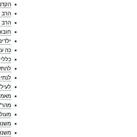
הקדמ
הרב צ
הרב 
חובו
ילדים
כה עש
כללי
להתענ
לנתיב
לעילו
מאמר
מהר"
מעול
משנה
משנה