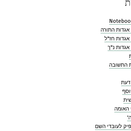
ת
Noteboo
אגדות התורה
אגדות חז"ל
אגדות נ"ך
ת התשובה
דעת
וסף
ית
 האומה
'
יק לעובדי השם