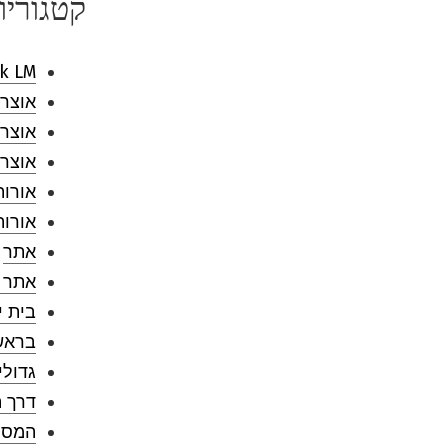
קטגוריו
k LM
אוצר 
אוצר 
אוצר 
אורות
אורו
אתר
אתר 
בית י
בראש
גדולי
דרך ה
המספ