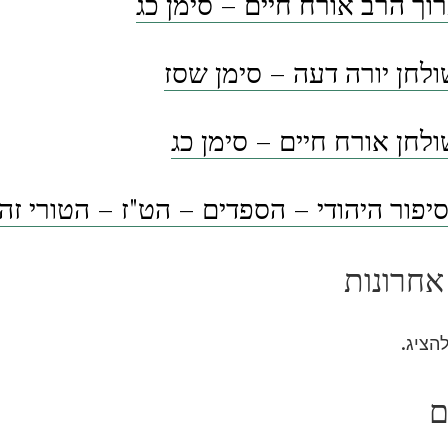
וך הרב אורח חיים – סימן כג
לחן יורה דעה – סימן שסז
לחן אורח חיים – סימן כג
פור היהודי – הספדים – הט"ז – הטורי זה
אחרונות
להציג.
ם