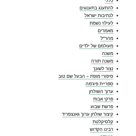
כללי
להתענג בתענוגים
לנתיבות ישראל
לעילוי נשמת
מאמרים
מהר"ל
מעולמם של ילדים
משנה
משנה תורה
נצור לשונך
סיפורי מופת – הבעל שם טוב
ספריית פיג'מה
ערוך השולחן
פרקי אבות
פרשת שבוע
קיצור שולחן ערוך גאנצפריד
קלסיקלטת
רבינו הקדוש