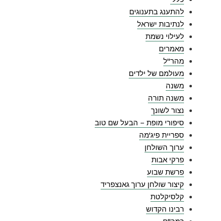
להתענג בתענוגים
לנתיבות ישראל
לעילוי נשמת
מאמרים
מהר"ל
מעולמם של ילדים
משנה
משנה תורה
נצור לשונך
סיפורי מופת – הבעל שם טוב
ספריית פיג'מה
ערוך השולחן
פרקי אבות
פרשת שבוע
קיצור שולחן ערוך גאנצפריד
קלסיקלטת
רבינו הקדוש