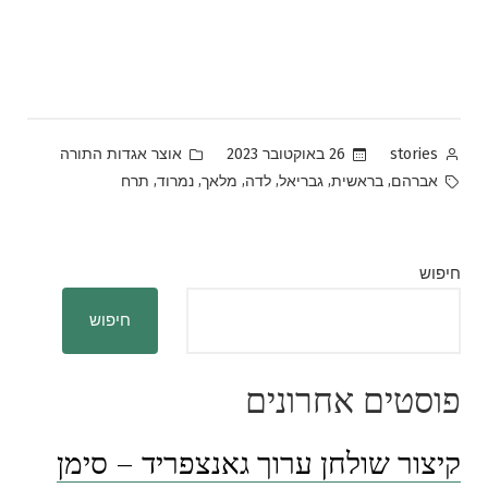
Posted
Posted
26 באוקטובר 2023
אוצר אגדות התורה
stories
in
by
Tags:
,
,
,
,
,
,
אברהם
בראשית
גבריאל
לדה
מלאך
נמרוד
תרח
חיפוש
חיפוש
פוסטים אחרונים
קיצור שולחן ערוך גאנצפריד – סימן