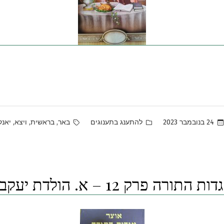
Tags:
Posted
,
,
,
24 בנובמבר 2023
להתענג בתענוגים
באר
בראשית
ויצא
יאנק
in
רה פרק 12 – א. הולדת יעקב ועשיו