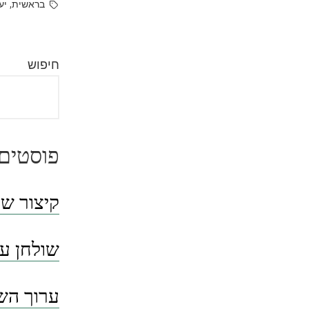
by
Tags:
,
בראשית
יע
חיפוש
פוסטים 
קיצור שו
שולחן ער
ערוך השו