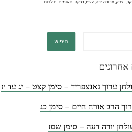
in
,
,
,
,
,
,
קב
יצחק
עבודה זרה
עשיו
רבקה
תאומים
תולדות
חיפוש
אחרונים
לחן ערוך גאנצפריד – סימן קצט – יג עד יז
וך הרב אורח חיים – סימן כג
לחן יורה דעה – סימן שסז