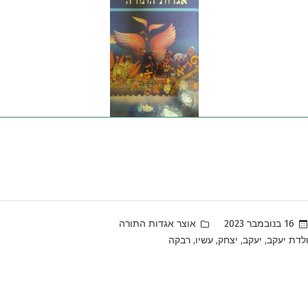
Posted
16 בנובמבר 2023
אוצר אגדות התורה
in
,
,
,
,
לדת יעקב
יעקב
יצחק
עשיו
רבקה