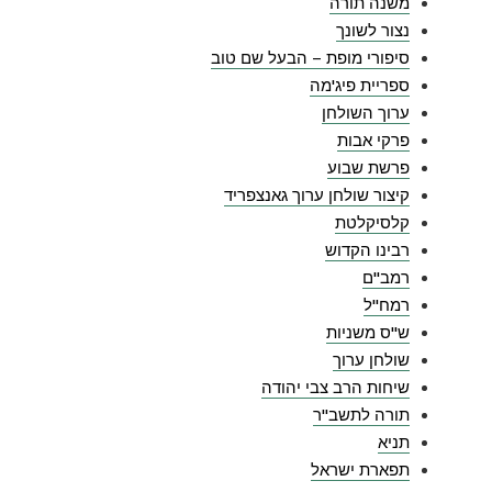
משנה תורה
נצור לשונך
סיפורי מופת – הבעל שם טוב
ספריית פיג'מה
ערוך השולחן
פרקי אבות
פרשת שבוע
קיצור שולחן ערוך גאנצפריד
קלסיקלטת
רבינו הקדוש
רמב"ם
רמח"ל
ש"ס משניות
שולחן ערוך
שיחות הרב צבי יהודה
תורה לתשב"ר
תניא
תפארת ישראל