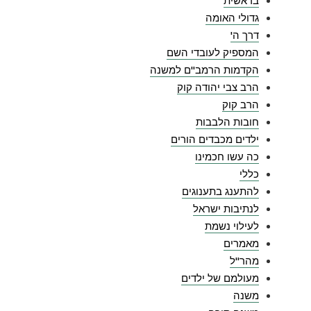
בראשית
גדולי האומה
דרך ה'
המספיק לעובדי השם
הקדמות הרמב"ם למשנה
הרב צבי יהודה קוק
הרב קוק
חובות הלבבות
ילדים מכבדים הורים
כה עשו חכמינו
כללי
להתענג בתענוגים
לנתיבות ישראל
לעילוי נשמת
מאמרים
מהר"ל
מעולמם של ילדים
משנה