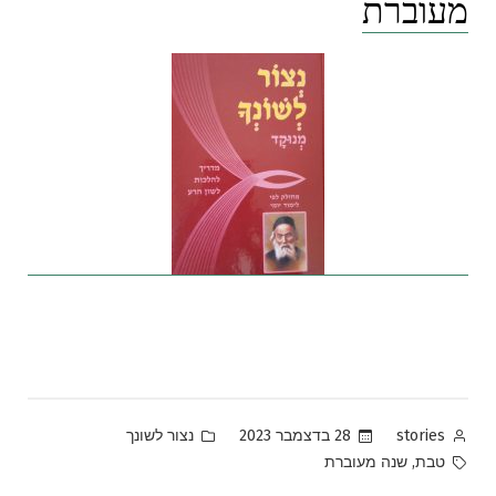
מעוברת
Posted
Posted
28 בדצמבר 2023
נצור לשונך
stories
in
by
Tags:
,
טבת
שנה מעוברת