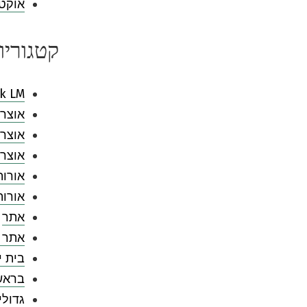
אוקטובר
קטגוריו
k LM
אוצר 
אוצר 
אוצר 
אורות
אורו
אתר
אתר 
בית י
בראש
גדולי