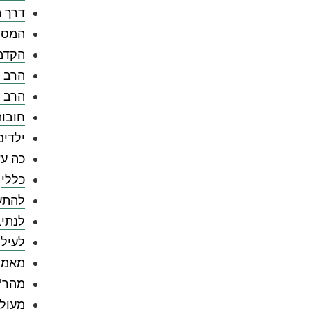
דרך ה
המספ
הקדמ
הרב צ
הרב 
חובו
ילדים
כה עש
כללי
להתענ
לנתיב
לעילו
מאמר
מהר"
מעול