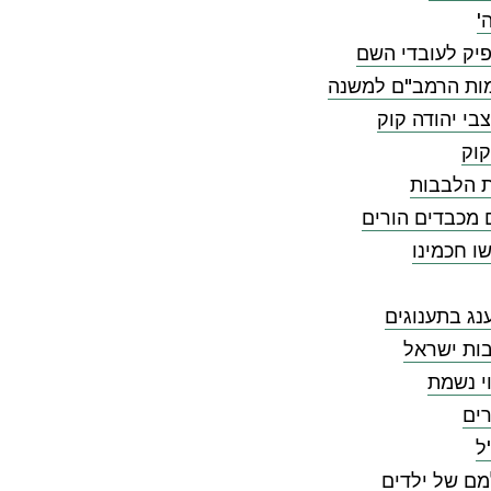
'
יק לעובדי השם
ות הרמב"ם למשנה
בי יהודה קוק
קוק
ת הלבבות
 מכבדים הורים
ו חכמינו
ג בתענוגים
ות ישראל
י נשמת
ים
ל
מם של ילדים