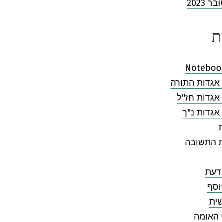
 2023
ת
Noteboo
אגדות התורה
אגדות חז"ל
אגדות נ"ך
ת התשובה
דעת
וסף
ית
 האומה