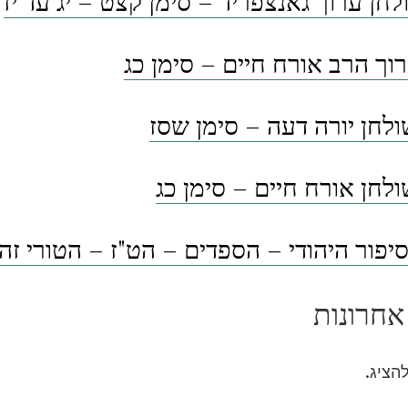
לחן ערוך גאנצפריד – סימן קצט – יג עד יז
וך הרב אורח חיים – סימן כג
לחן יורה דעה – סימן שסז
לחן אורח חיים – סימן כג
פור היהודי – הספדים – הט"ז – הטורי זה
אחרונות
להציג.