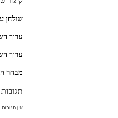
קיצור שו
שולחן ער
ערוך השו
ערוך השו
מבחר הסי
תגובות 
אין תגובות 