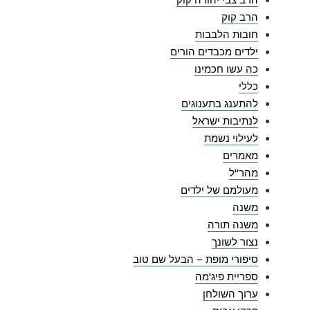
הרב צבי יהודה קוק
הרב קוק
חובות הלבבות
ילדים מכבדים הורים
כה עשו חכמינו
כללי
להתענג בתענוגים
לנתיבות ישראל
לעילוי נשמת
מאמרים
מהר"ל
מעולמם של ילדים
משנה
משנה תורה
נצור לשונך
סיפורי מופת – הבעל שם טוב
ספריית פיג'מה
ערוך השולחן