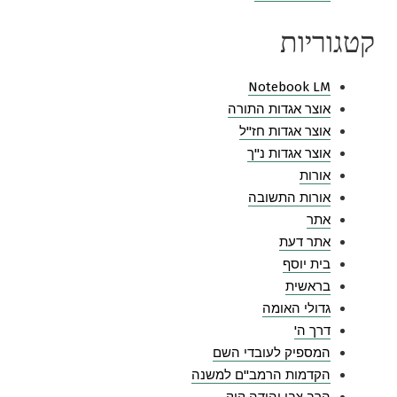
קטגוריות
Notebook LM
אוצר אגדות התורה
אוצר אגדות חז"ל
אוצר אגדות נ"ך
אורות
אורות התשובה
אתר
אתר דעת
בית יוסף
בראשית
גדולי האומה
דרך ה'
המספיק לעובדי השם
הקדמות הרמב"ם למשנה