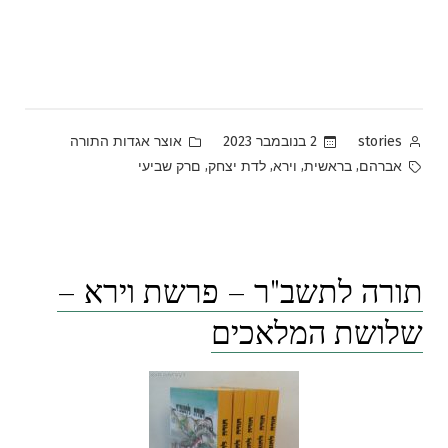
Posted
Posted
2 בנובמבר 2023
אוצר אגדות התורה
stories
in
by
Tags:
,
,
,
,
אברהם
בראשית
וירא
לדת יצחק
םרק שביעי
תורה לתשב"ר – פרשת וירא –
שלושת המלאכים