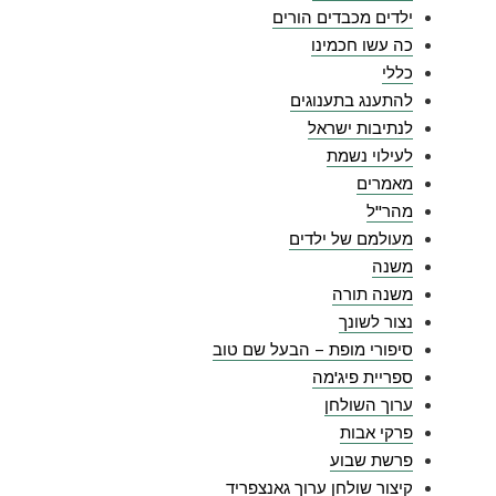
ילדים מכבדים הורים
כה עשו חכמינו
כללי
להתענג בתענוגים
לנתיבות ישראל
לעילוי נשמת
מאמרים
מהר"ל
מעולמם של ילדים
משנה
משנה תורה
נצור לשונך
סיפורי מופת – הבעל שם טוב
ספריית פיג'מה
ערוך השולחן
פרקי אבות
פרשת שבוע
קיצור שולחן ערוך גאנצפריד