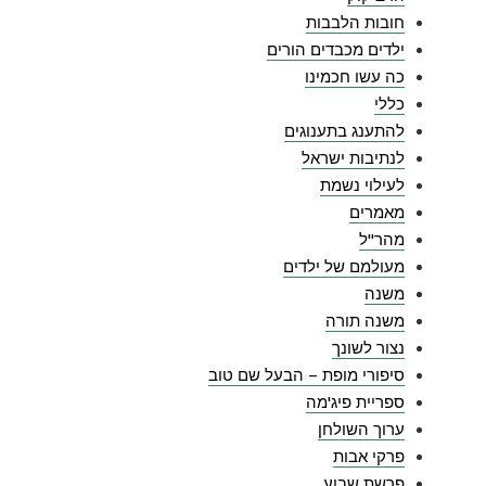
חובות הלבבות
ילדים מכבדים הורים
כה עשו חכמינו
כללי
להתענג בתענוגים
לנתיבות ישראל
לעילוי נשמת
מאמרים
מהר"ל
מעולמם של ילדים
משנה
משנה תורה
נצור לשונך
סיפורי מופת – הבעל שם טוב
ספריית פיג'מה
ערוך השולחן
פרקי אבות
פרשת שבוע