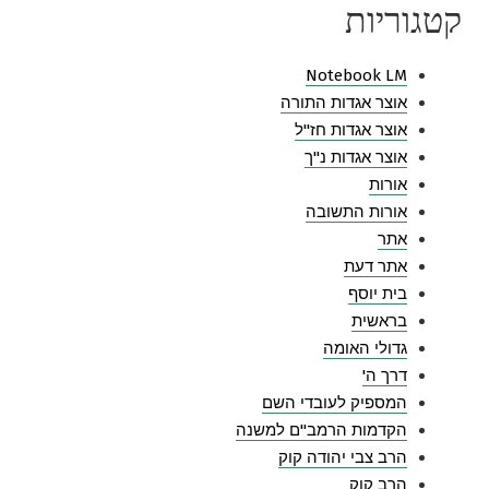
קטגוריות
Notebook LM
אוצר אגדות התורה
אוצר אגדות חז"ל
אוצר אגדות נ"ך
אורות
אורות התשובה
אתר
אתר דעת
בית יוסף
בראשית
גדולי האומה
דרך ה'
המספיק לעובדי השם
הקדמות הרמב"ם למשנה
הרב צבי יהודה קוק
הרב קוק