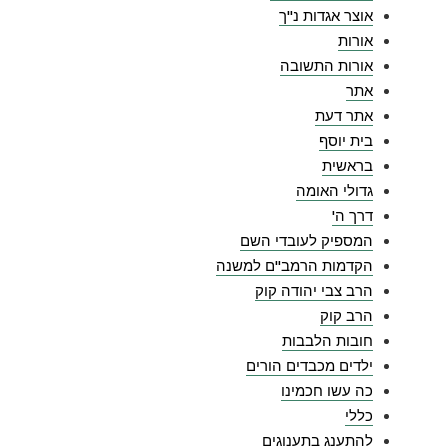
אוצר אגדות נ"ך
אורות
אורות התשובה
אתר
אתר דעת
בית יוסף
בראשית
גדולי האומה
דרך ה'
המספיק לעובדי השם
הקדמות הרמב"ם למשנה
הרב צבי יהודה קוק
הרב קוק
חובות הלבבות
ילדים מכבדים הורים
כה עשו חכמינו
כללי
להתענג בתענוגים