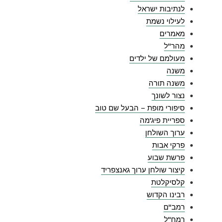
לנתיבות ישראל
לעילוי נשמת
מאמרים
מהר"ל
מעולמם של ילדים
משנה
משנה תורה
נצור לשונך
סיפורי מופת – הבעל שם טוב
ספריית פיג'מה
ערוך השולחן
פרקי אבות
פרשת שבוע
קיצור שולחן ערוך גאנצפריד
קלסיקלטת
רבינו הקדוש
רמב"ם
רמח"ל