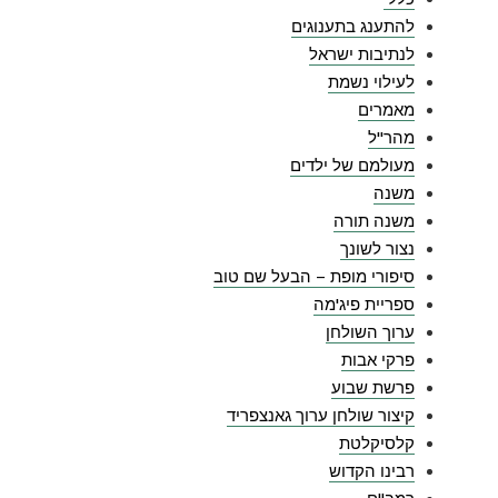
להתענג בתענוגים
לנתיבות ישראל
לעילוי נשמת
מאמרים
מהר"ל
מעולמם של ילדים
משנה
משנה תורה
נצור לשונך
סיפורי מופת – הבעל שם טוב
ספריית פיג'מה
ערוך השולחן
פרקי אבות
פרשת שבוע
קיצור שולחן ערוך גאנצפריד
קלסיקלטת
רבינו הקדוש