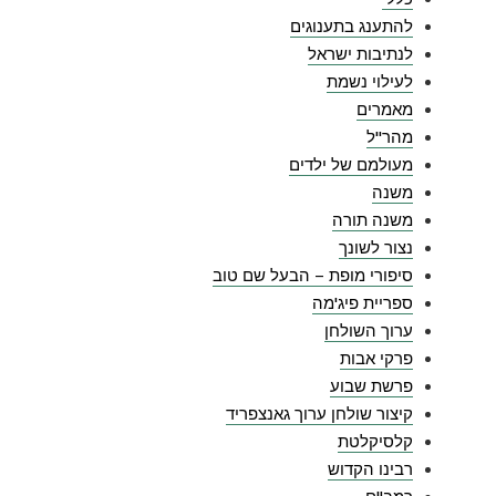
להתענג בתענוגים
לנתיבות ישראל
לעילוי נשמת
מאמרים
מהר"ל
מעולמם של ילדים
משנה
משנה תורה
נצור לשונך
סיפורי מופת – הבעל שם טוב
ספריית פיג'מה
ערוך השולחן
פרקי אבות
פרשת שבוע
קיצור שולחן ערוך גאנצפריד
קלסיקלטת
רבינו הקדוש