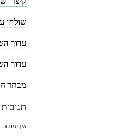
קיצור שו
שולחן ער
ערוך השו
ערוך השו
מבחר הסי
תגובות 
אין תגובות 