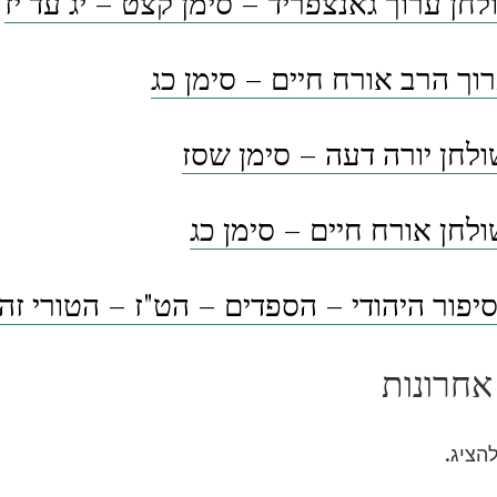
לחן ערוך גאנצפריד – סימן קצט – יג עד יז
וך הרב אורח חיים – סימן כג
לחן יורה דעה – סימן שסז
לחן אורח חיים – סימן כג
פור היהודי – הספדים – הט"ז – הטורי זה
אחרונות
להציג.