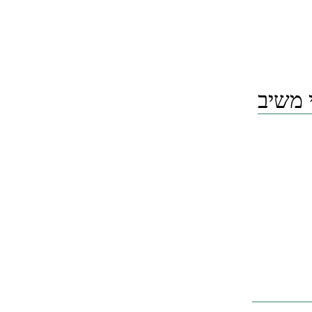
י משיב