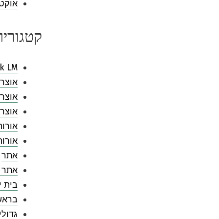
אוקטובר
קטגוריו
k LM
אוצר 
אוצר 
אוצר 
אורות
אורו
אתר
אתר 
בית י
בראש
גדולי