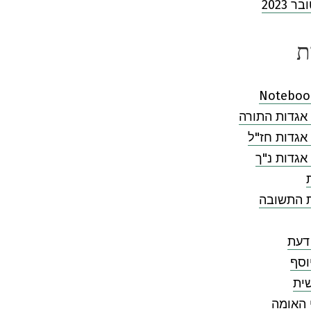
 2023
ת
Noteboo
אגדות התורה
אגדות חז"ל
אגדות נ"ך
ת התשובה
דעת
וסף
ית
 האומה