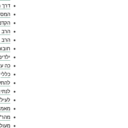
דרך ה
המספ
הקדמ
הרב צ
הרב 
חובו
ילדים
כה עש
כללי
להתענ
לנתיב
לעילו
מאמר
מהר"
מעול