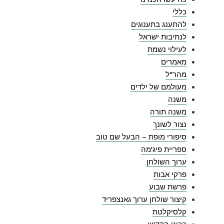
כללי
להתענג בתענוגים
לנתיבות ישראל
לעילוי נשמת
מאמרים
מהר"ל
מעולמם של ילדים
משנה
משנה תורה
נצור לשונך
סיפורי מופת – הבעל שם טוב
ספריית פיג'מה
ערוך השולחן
פרקי אבות
פרשת שבוע
קיצור שולחן ערוך גאנצפריד
קלסיקלטת