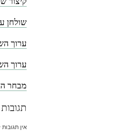
קיצור שו
שולחן ער
ערוך השו
ערוך השו
מבחר הסי
תגובות 
אין תגובות 