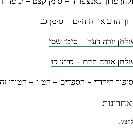
לחן ערוך גאנצפריד – סימן קצט – יג עד יז
וך הרב אורח חיים – סימן כג
לחן יורה דעה – סימן שסז
לחן אורח חיים – סימן כג
פור היהודי – הספדים – הט"ז – הטורי זה
אחרונות
להציג.