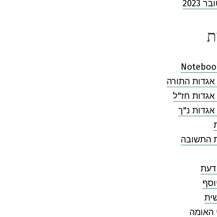
 2023
ת
Noteboo
אגדות התורה
אגדות חז"ל
אגדות נ"ך
ת התשובה
דעת
וסף
ית
 האומה