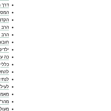
דרך ה
המספ
הקדמ
הרב צ
הרב 
חובו
ילדים
כה עש
כללי
להתענ
לנתיב
לעילו
מאמר
מהר"
מעול