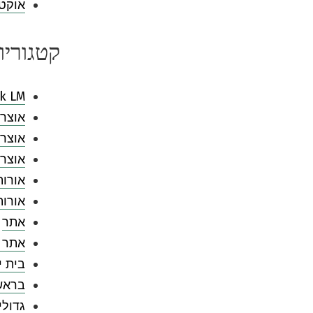
אוקטובר
קטגוריו
k LM
אוצר 
אוצר 
אוצר 
אורות
אורו
אתר
אתר 
בית י
בראש
גדולי