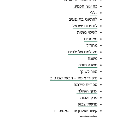
כה עשו חכמינו
כללי
להתענג בתענוגים
לנתיבות ישראל
לעילוי נשמת
מאמרים
מהר"ל
מעולמם של ילדים
משנה
משנה תורה
נצור לשונך
סיפורי מופת – הבעל שם טוב
ספריית פיג'מה
ערוך השולחן
פרקי אבות
פרשת שבוע
קיצור שולחן ערוך גאנצפריד