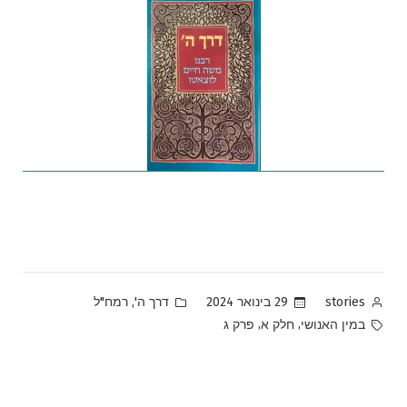
Posted
Posted
,
29 בינואר 2024
דרך ה'
רמח"ל
stories
in
by
Tags:
,
,
במין האנושי
חלק א
פרק ג