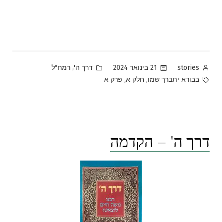
Posted
Posted
,
21 בינואר 2024
דרך ה'
רמח"ל
stories
in
by
Tags:
,
,
בבורא יתברך שמו
חלק א
פרק א
דרך ה' – הקדמה