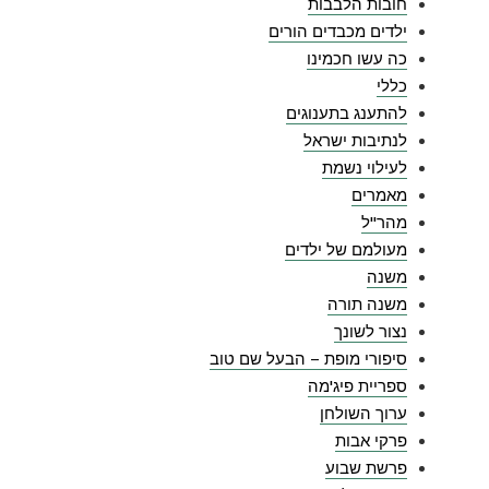
חובות הלבבות
ילדים מכבדים הורים
כה עשו חכמינו
כללי
להתענג בתענוגים
לנתיבות ישראל
לעילוי נשמת
מאמרים
מהר"ל
מעולמם של ילדים
משנה
משנה תורה
נצור לשונך
סיפורי מופת – הבעל שם טוב
ספריית פיג'מה
ערוך השולחן
פרקי אבות
פרשת שבוע