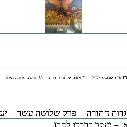
Tags:
Posted
,
,
16 באוגוסט 2024
אוצר אגדות התורה
יהושע
מנהיג
משה
in
גדות התורה – פרק שלושה עשר – יע
א' – יעקב בדרכו לחרן