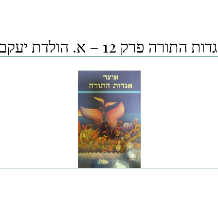
רה פרק 12 – א. הולדת יעקב ועשיו