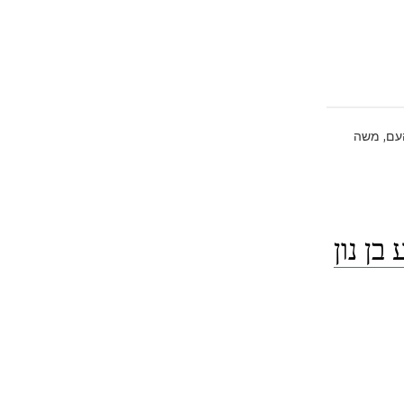
,
עם
משה
– א. יהושע בן נון