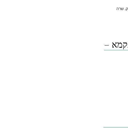
,
שרה
ק ג' – פרק 41 – תתקמא –