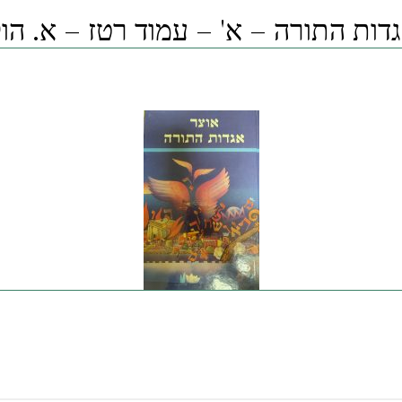
דות התורה – א' – עמוד רטז – א. הו