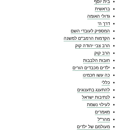
בית יוסף
בראשית
גדולי האומה
דרך ה'
המספיק לעובדי השם
הקדמות הרמב"ם למשנה
הרב צבי יהודה קוק
הרב קוק
חובות הלבבות
ילדים מכבדים הורים
כה עשו חכמינו
כללי
להתענג בתענוגים
לנתיבות ישראל
לעילוי נשמת
מאמרים
מהר"ל
מעולמם של ילדים