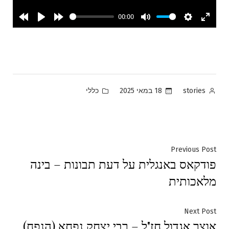
00:00
Rewind
Play
Forward
Mute
Settings
Enter
10s
10s
fullsc
Posted
Posted
18 במאי 2025
כללי
stories
in
by
ניווט
Previous
Previous Post
פודקאס באנגלית על דעת תבונות – בינה
post:
מלאכותית
Next
Next Post
אוצר אגדול חז"ל – רבי יצחק נפחא (הנפח)
post: