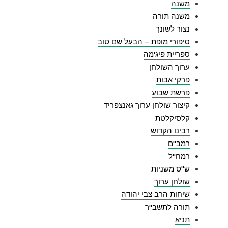
משנה
משנה תורה
נצור לשונך
סיפורי מופת – הבעל שם טוב
ספריית פיג'מה
ערוך השולחן
פרקי אבות
פרשת שבוע
קיצור שולחן ערוך גאנצפריד
קלסיקלטת
רבינו הקדוש
רמב"ם
רמח"ל
ש"ס משניות
שולחן ערוך
שיחות הרב צבי יהודה
תורה לתשב"ר
תניא