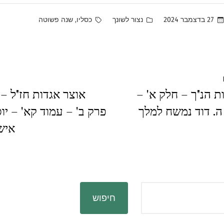
Tags:
Posted
,
27 בדצמבר 2024
נצור לשונך
כסליו
שנה פשוטה
in
Previous
ת הנ"ך – חלק א' –
אוצר אגדות חז"ל – 
post:
ה. דוד נמשח למלך
פרק ב' – עמוד קא' – יוסי
איש
חיפוש