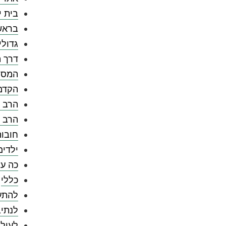
בית י
בראש
גדולי
דרך ה
המספ
הקדמ
הרב צ
הרב 
חובו
ילדים
כה עש
כללי
להתענ
לנתיב
לעילו