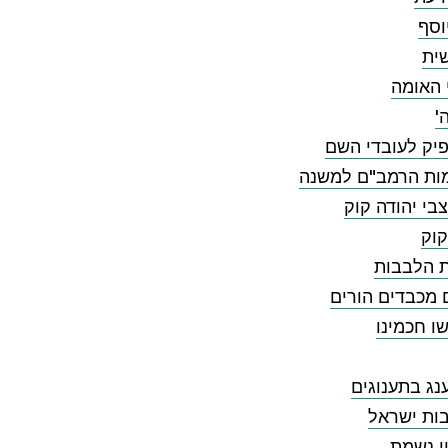
וסף
ית
 האומה
'
יק לעובדי השם
ות הרמב"ם למשנה
בי יהודה קוק
קוק
ת הלבבות
 מכבדים הורים
ו חכמינו
ג בתענוגים
ות ישראל
י נשמת