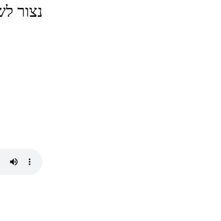
נצור לש