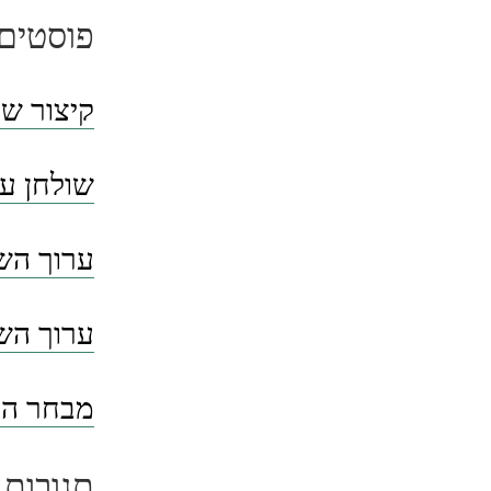
פוסטים 
קיצור שו
שולחן ער
ערוך השו
ערוך השו
מבחר הסי
תגובות 