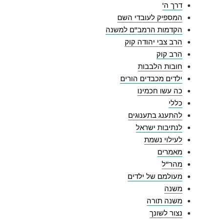
דרך ה'
המספיק לעובדי השם
הקדמות הרמב"ם למשנה
הרב צבי יהודה קוק
הרב קוק
חובות הלבבות
ילדים מכבדים הורים
כה עשו חכמינו
כללי
להתענג בתענוגים
לנתיבות ישראל
לעילוי נשמת
מאמרים
מהר"ל
מעולמם של ילדים
משנה
משנה תורה
נצור לשונך