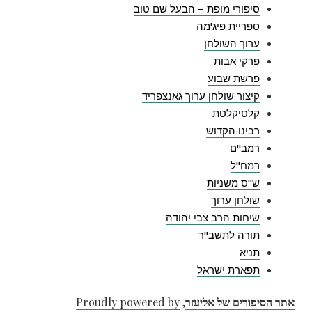
סיפורי מופת – הבעל שם טוב
ספריית פיג'מה
ערוך השולחן
פרקי אבות
פרשת שבוע
קיצור שולחן ערוך גאנצפריד
קלסיקלטת
רבינו הקדוש
רמב"ם
רמח"ל
ש"ס משניות
שולחן ערוך
שיחות הרב צבי יהודה
תורה לתשב"ר
תניא
תפארת ישראל
אתר הסיפורים של אליעזר
,
Proudly powered by