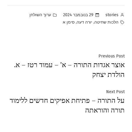
Posted
Posted
29 בנובמבר 2024
ערוך השולחן
stories
in
by
Tags:
,
,
הלכות שחיטה
יורה דעה
סימן א
ניווט
Previous
Previous Post
אוצר אגדות התורה – א' – עמוד רטז – א.
post:
הולדת יצחק
Next
Next Post
על התורה – פתיחת אפיקים חדשים ללימוד
post:
תורה והוראתה