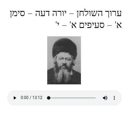
ערוך השולחן – יורה דעה – סימן
א' – סעיפים א' – י'