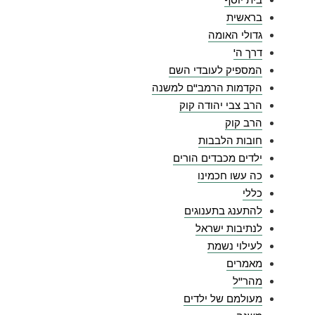
בראשית
גדולי האומה
דרך ה'
המספיק לעובדי השם
הקדמות הרמב"ם למשנה
הרב צבי יהודה קוק
הרב קוק
חובות הלבבות
ילדים מכבדים הורים
כה עשו חכמינו
כללי
להתענג בתענוגים
לנתיבות ישראל
לעילוי נשמת
מאמרים
מהר"ל
מעולמם של ילדים