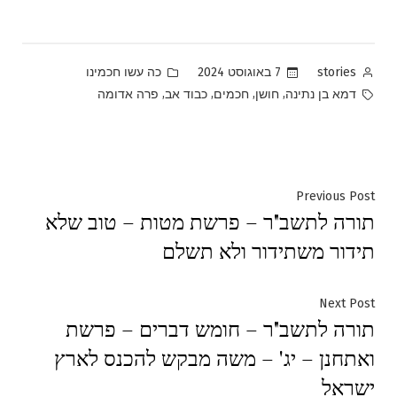
Posted
Posted
7 באוגוסט 2024
כה עשו חכמינו
stories
in
by
Tags:
,
,
,
,
דמא בן נתינה
חושן
חכמים
כבוד אב
פרה אדומה
ניווט
Previous
Previous Post
תורה לתשב"ר – פרשת מטות – טוב שלא
post:
תידור משתידור ולא תשלם
Next
Next Post
תורה לתשב"ר – חומש דברים – פרשת
post:
ואתחנן – יג' – משה מבקש להכנס לארץ
ישראל