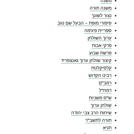
משנה
משנה תורה
נצור לשונך
סיפורי מופת – הבעל שם טוב
ספריית פיג'מה
ערוך השולחן
פרקי אבות
פרשת שבוע
קיצור שולחן ערוך גאנצפריד
קלסיקלטת
רבינו הקדוש
רמב"ם
רמח"ל
ש"ס משניות
שולחן ערוך
שיחות הרב צבי יהודה
תורה לתשב"ר
תניא