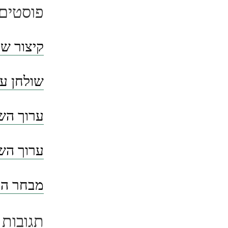
פוסטים 
קיצור שו
שולחן ער
ערוך השו
ערוך השו
מבחר הסי
תגובות 