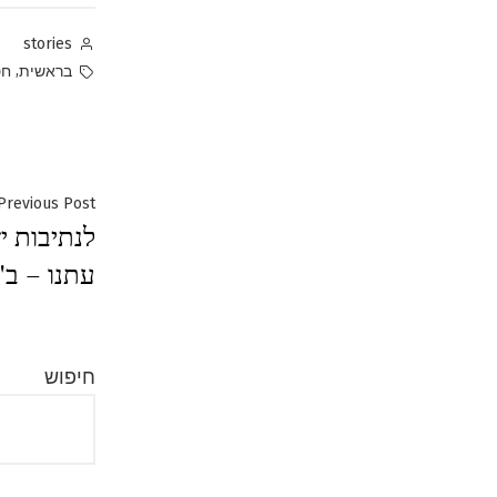
Posted
stories
by
Tags:
,
בראשית
חט
ניווט
Previous Post
עתנו – ב'
חיפוש