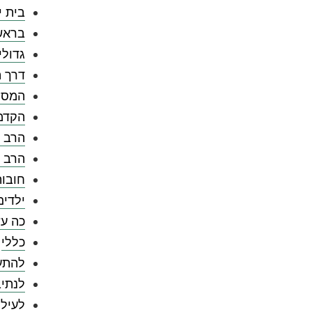
בית י
בראש
גדולי
דרך ה
המספ
הקדמ
הרב צ
הרב 
חובו
ילדים
כה עש
כללי
להתענ
לנתיב
לעילו