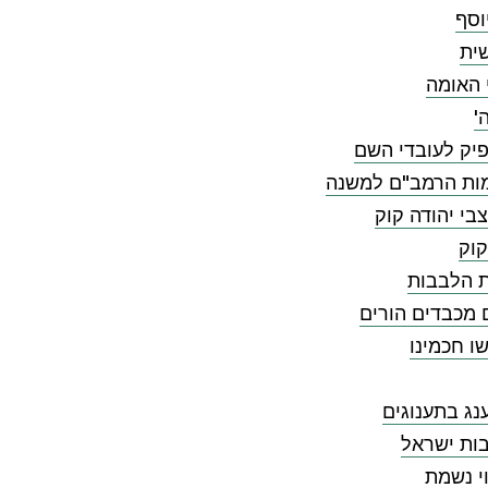
וסף
ית
 האומה
'
יק לעובדי השם
ות הרמב"ם למשנה
בי יהודה קוק
קוק
ת הלבבות
 מכבדים הורים
ו חכמינו
ג בתענוגים
ות ישראל
י נשמת