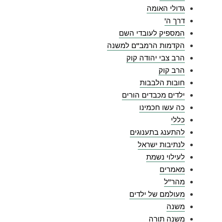
גדולי האומה
דרך ה'
המספיק לעובדי השם
הקדמות הרמב"ם למשנה
הרב צבי יהודה קוק
הרב קוק
חובות הלבבות
ילדים מכבדים הורים
כה עשו חכמינו
כללי
להתענג בתענוגים
לנתיבות ישראל
לעילוי נשמת
מאמרים
מהר"ל
מעולמם של ילדים
משנה
משנה תורה