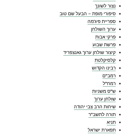
נצור לשונך
סיפורי מופת – הבעל שם טוב
ספריית פיג'מה
ערוך השולחן
פרקי אבות
פרשת שבוע
קיצור שולחן ערוך גאנצפריד
קלסיקלטת
רבינו הקדוש
רמב"ם
רמח"ל
ש"ס משניות
שולחן ערוך
שיחות הרב צבי יהודה
תורה לתשב"ר
תניא
תפארת ישראל