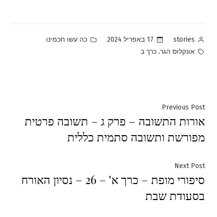
Posted
Posted
17 באפריל 2024
כה עשו חכמינו
stories
in
by
Tags:
,
אונקלוס הגר
כרך ב
ניווט
Previous
Previous Post
אורות התשובה – פרק ג – תשובה פרטית
post:
מפורשת ותשובה סתמית כללית
Next
Next Post
סיפורי מופת – כרך א' – 26 – נסיון האורח
post:
בסעודת שבת