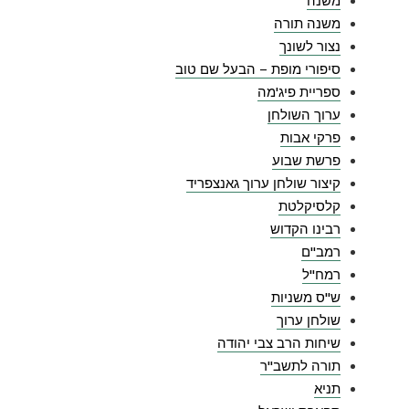
משנה
משנה תורה
נצור לשונך
סיפורי מופת – הבעל שם טוב
ספריית פיג'מה
ערוך השולחן
פרקי אבות
פרשת שבוע
קיצור שולחן ערוך גאנצפריד
קלסיקלטת
רבינו הקדוש
רמב"ם
רמח"ל
ש"ס משניות
שולחן ערוך
שיחות הרב צבי יהודה
תורה לתשב"ר
תניא