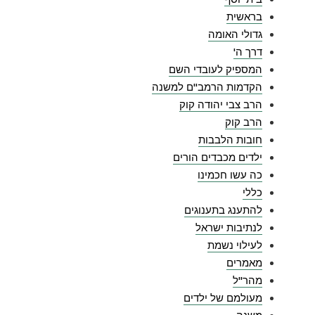
בראשית
גדולי האומה
דרך ה'
המספיק לעובדי השם
הקדמות הרמב"ם למשנה
הרב צבי יהודה קוק
הרב קוק
חובות הלבבות
ילדים מכבדים הורים
כה עשו חכמינו
כללי
להתענג בתענוגים
לנתיבות ישראל
לעילוי נשמת
מאמרים
מהר"ל
מעולמם של ילדים