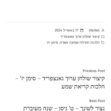
Posted
17 באפריל 2024
stories
by
Posted
קיצור שולחן ערוך גאנצפריד
in
Tags:
,
הלכות תפילת שמונה עשרה
סימן יח
ניווט
Previous
Previous Post
קיצור שולחן ערוך גאנצפריד – סימן יז' –
post:
הלכות קריאת שמע
Next
Next Post
נצור לשונך – ט' ניסן – שנה מעוברת
post: