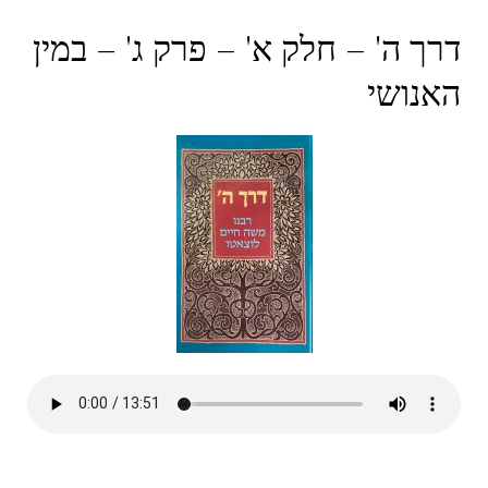
דרך ה' – חלק א' – פרק ג' – במין
האנושי