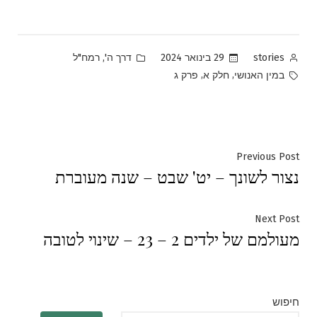
Posted
Posted
,
29 בינואר 2024
דרך ה'
רמח"ל
stories
in
by
Tags:
,
,
במין האנושי
חלק א
פרק ג
ניווט
Previous
Previous Post
נצור לשונך – יט' שבט – שנה מעוברת
post:
Next
Next Post
מעולמם של ילדים 2 – 23 – שינוי לטובה
post:
חיפוש