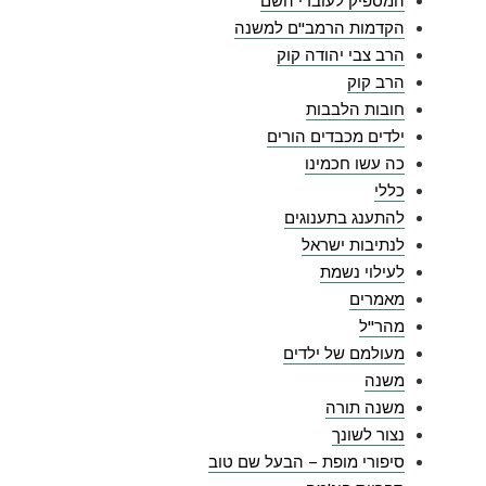
המספיק לעובדי השם
הקדמות הרמב"ם למשנה
הרב צבי יהודה קוק
הרב קוק
חובות הלבבות
ילדים מכבדים הורים
כה עשו חכמינו
כללי
להתענג בתענוגים
לנתיבות ישראל
לעילוי נשמת
מאמרים
מהר"ל
מעולמם של ילדים
משנה
משנה תורה
נצור לשונך
סיפורי מופת – הבעל שם טוב