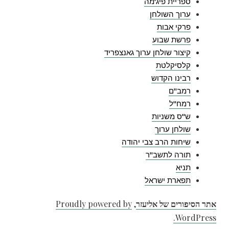
ספריית פיג'מה
ערוך השולחן
פרקי אבות
פרשת שבוע
קיצור שולחן ערוך גאנצפריד
קלסיקלטת
רבינו הקדוש
רמב"ם
רמח"ל
ש"ס משניות
שולחן ערוך
שיחות הרב צבי יהודה
תורה לתשב"ר
תניא
תפארת ישראל
אתר הסיפורים של אליעזר
,
Proudly powered by
WordPress.