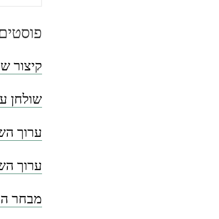
פוסטים 
קיצור שו
שולחן ער
ערוך השו
ערוך השו
מבחר הסי