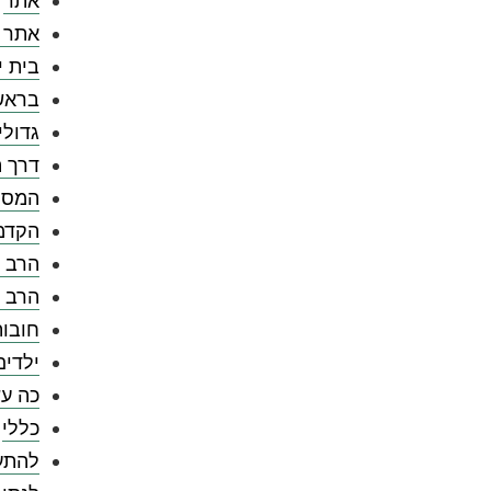
אתר
אתר 
בית י
בראש
גדולי
דרך ה
המספ
הקדמ
הרב צ
הרב 
חובו
ילדים
כה עש
כללי
להתענ