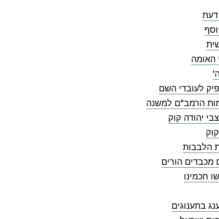
דעת
וסף
ית
 האומה
'
יק לעובדי השם
ות הרמב"ם למשנה
בי יהודה קוק
קוק
ת הלבבות
 מכבדים הורים
ו חכמינו
ג בתענוגים