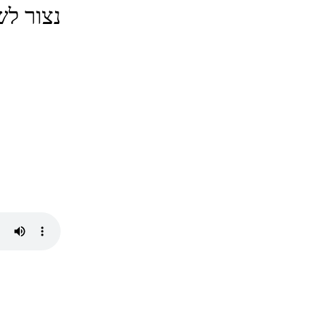
נצור לש