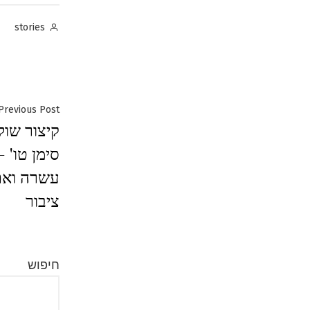
Posted
stories
by
ניווט
Previous Post
קיצור שול
סימן טו' –
עשרה ואם 
ציבור
חיפוש