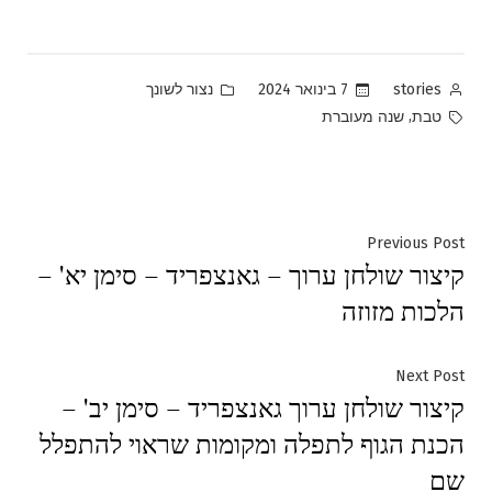
Posted
Posted
7 בינואר 2024
נצור לשונך
stories
in
by
Tags:
,
טבת
שנה מעוברת
ניווט
Previous
Previous Post
קיצור שולחן ערוך – גאנצפריד – סימן יא' –
post:
הלכות מזוזה
Next
Next Post
קיצור שולחן ערוך גאנצפריד – סימן יב' –
post:
הכנת הגוף לתפלה ומקומות שראוי להתפלל
שם