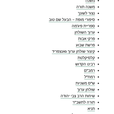
משנה
משנה תורה
נצור לשונך
סיפורי מופת – הבעל שם טוב
ספריית פיג'מה
ערוך השולחן
פרקי אבות
פרשת שבוע
קיצור שולחן ערוך גאנצפריד
קלסיקלטת
רבינו הקדוש
רמב"ם
רמח"ל
ש"ס משניות
שולחן ערוך
שיחות הרב צבי יהודה
תורה לתשב"ר
תניא