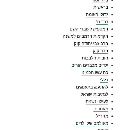
בראשית
גדולי האומה
דרך ה'
המספיק לעובדי השם
הקדמות הרמב"ם למשנה
הרב צבי יהודה קוק
הרב קוק
חובות הלבבות
ילדים מכבדים הורים
כה עשו חכמינו
כללי
להתענג בתענוגים
לנתיבות ישראל
לעילוי נשמת
מאמרים
מהר"ל
מעולמם של ילדים