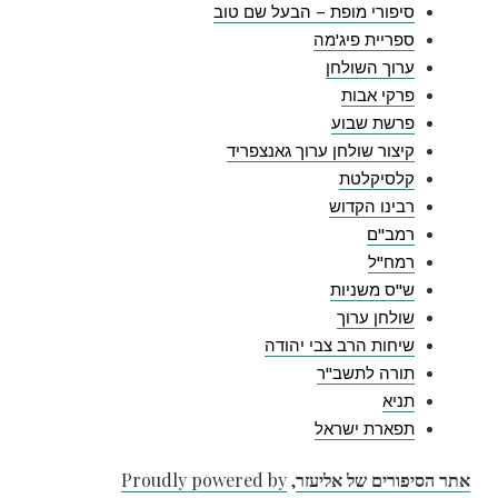
סיפורי מופת – הבעל שם טוב
ספריית פיג'מה
ערוך השולחן
פרקי אבות
פרשת שבוע
קיצור שולחן ערוך גאנצפריד
קלסיקלטת
רבינו הקדוש
רמב"ם
רמח"ל
ש"ס משניות
שולחן ערוך
שיחות הרב צבי יהודה
תורה לתשב"ר
תניא
תפארת ישראל
אתר הסיפורים של אליעזר
,
Proudly powered by