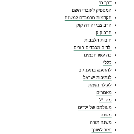
דרך ה'
המספיק לעובדי השם
הקדמות הרמב"ם למשנה
הרב צבי יהודה קוק
הרב קוק
חובות הלבבות
ילדים מכבדים הורים
כה עשו חכמינו
כללי
להתענג בתענוגים
לנתיבות ישראל
לעילוי נשמת
מאמרים
מהר"ל
מעולמם של ילדים
משנה
משנה תורה
נצור לשונך