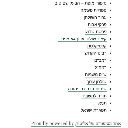
סיפורי מופת – הבעל שם טוב
ספריית פיג'מה
ערוך השולחן
פרקי אבות
פרשת שבוע
קיצור שולחן ערוך גאנצפריד
קלסיקלטת
רבינו הקדוש
רמב"ם
רמח"ל
ש"ס משניות
שולחן ערוך
שיחות הרב צבי יהודה
תורה לתשב"ר
תניא
תפארת ישראל
אתר הסיפורים של אליעזר
,
Proudly powered by