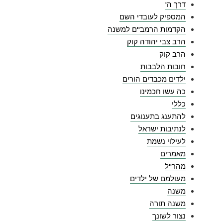
דרך ה'
המספיק לעובדי השם
הקדמות הרמב"ם למשנה
הרב צבי יהודה קוק
הרב קוק
חובות הלבבות
ילדים מכבדים הורים
כה עשו חכמינו
כללי
להתענג בתענוגים
לנתיבות ישראל
לעילוי נשמת
מאמרים
מהר"ל
מעולמם של ילדים
משנה
משנה תורה
נצור לשונך