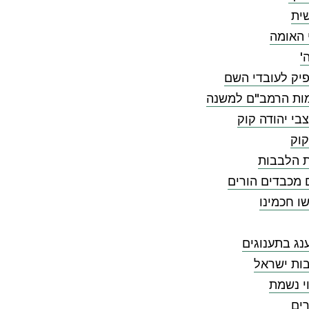
ית
 האומה
'
יק לעובדי השם
ות הרמב"ם למשנה
בי יהודה קוק
קוק
ת הלבבות
 מכבדים הורים
ו חכמינו
ג בתענוגים
ות ישראל
י נשמת
ים