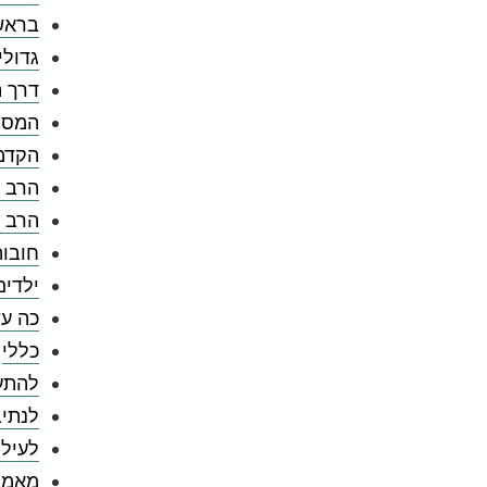
בראש
גדולי
דרך ה
המספ
הקדמ
הרב צ
הרב 
חובו
ילדים
כה עש
כללי
להתענ
לנתיב
לעילו
מאמר