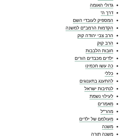
גדולי האומה
דרך ה'
המספיק לעובדי השם
הקדמות הרמב"ם למשנה
הרב צבי יהודה קוק
הרב קוק
חובות הלבבות
ילדים מכבדים הורים
כה עשו חכמינו
כללי
להתענג בתענוגים
לנתיבות ישראל
לעילוי נשמת
מאמרים
מהר"ל
מעולמם של ילדים
משנה
משנה תורה