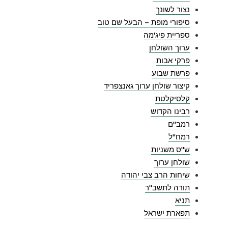
נצור לשונך
סיפורי מופת – הבעל שם טוב
ספריית פיג'מה
ערוך השולחן
פרקי אבות
פרשת שבוע
קיצור שולחן ערוך גאנצפריד
קלסיקלטת
רבינו הקדוש
רמב"ם
רמח"ל
ש"ס משניות
שולחן ערוך
שיחות הרב צבי יהודה
תורה לתשב"ר
תניא
תפארת ישראל