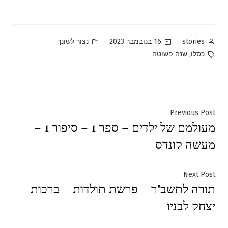
Posted
Posted
16 בנובמבר 2023
נצור לשונך
stories
in
by
Tags:
,
כסלו
שנה פשוטה
ניווט
Previous
Previous Post
מעולמם של ילדים – ספר 1 – סיפור 1 –
post:
מעשה קונדס
Next
Next Post
תורה לתשב"ר – פרשת תולדות – ברכות
post:
יצחק לבניו