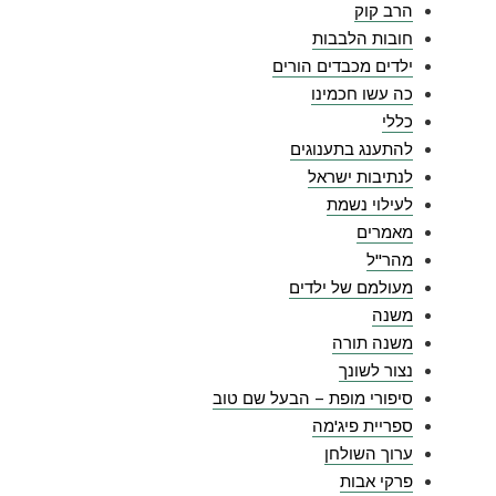
הרב קוק
חובות הלבבות
ילדים מכבדים הורים
כה עשו חכמינו
כללי
להתענג בתענוגים
לנתיבות ישראל
לעילוי נשמת
מאמרים
מהר"ל
מעולמם של ילדים
משנה
משנה תורה
נצור לשונך
סיפורי מופת – הבעל שם טוב
ספריית פיג'מה
ערוך השולחן
פרקי אבות