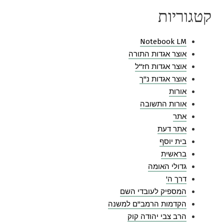
קטגוריות
Notebook LM
אוצר אגדות התורה
אוצר אגדות חז"ל
אוצר אגדות נ"ך
אורות
אורות התשובה
אתר
אתר דעת
בית יוסף
בראשית
גדולי האומה
דרך ה'
המספיק לעובדי השם
הקדמות הרמב"ם למשנה
הרב צבי יהודה קוק