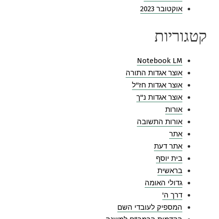
אוקטובר 2023
קטגוריות
Notebook LM
אוצר אגדות התורה
אוצר אגדות חז"ל
אוצר אגדות נ"ך
אורות
אורות התשובה
אתר
אתר דעת
בית יוסף
בראשית
גדולי האומה
דרך ה'
המספיק לעובדי השם