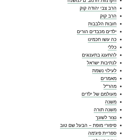
הקדמות הרמב"ם למשנה
הרב צבי יהודה קוק
הרב קוק
חובות הלבבות
ילדים מכבדים הורים
כה עשו חכמינו
כללי
להתענג בתענוגים
לנתיבות ישראל
לעילוי נשמת
מאמרים
מהר"ל
מעולמם של ילדים
משנה
משנה תורה
נצור לשונך
סיפורי מופת – הבעל שם טוב
ספריית פיג'מה