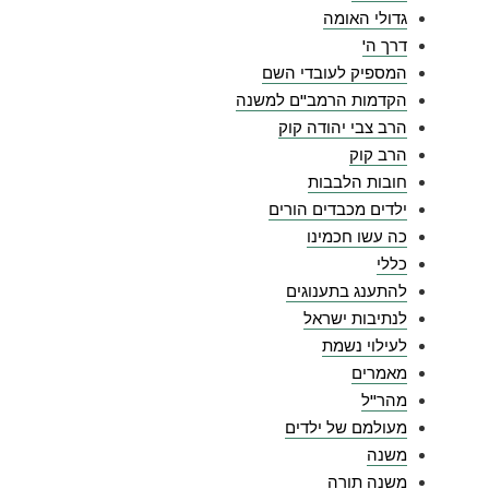
גדולי האומה
דרך ה'
המספיק לעובדי השם
הקדמות הרמב"ם למשנה
הרב צבי יהודה קוק
הרב קוק
חובות הלבבות
ילדים מכבדים הורים
כה עשו חכמינו
כללי
להתענג בתענוגים
לנתיבות ישראל
לעילוי נשמת
מאמרים
מהר"ל
מעולמם של ילדים
משנה
משנה תורה