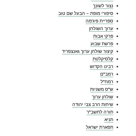
נצור לשונך
סיפורי מופת – הבעל שם טוב
ספריית פיג'מה
ערוך השולחן
פרקי אבות
פרשת שבוע
קיצור שולחן ערוך גאנצפריד
קלסיקלטת
רבינו הקדוש
רמב"ם
רמח"ל
ש"ס משניות
שולחן ערוך
שיחות הרב צבי יהודה
תורה לתשב"ר
תניא
תפארת ישראל