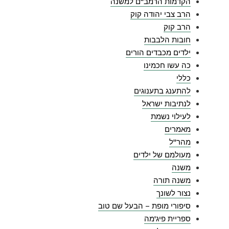
הקדמות הרמב"ם למשנה
הרב צבי יהודה קוק
הרב קוק
חובות הלבבות
ילדים מכבדים הורים
כה עשו חכמינו
כללי
להתענג בתענוגים
לנתיבות ישראל
לעילוי נשמת
מאמרים
מהר"ל
מעולמם של ילדים
משנה
משנה תורה
נצור לשונך
סיפורי מופת – הבעל שם טוב
ספריית פיג'מה