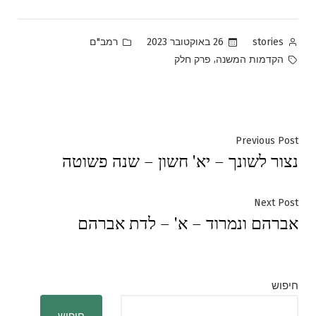
Posted
Posted
26 באוקטובר 2023
רמב"ם
stories
in
by
Tags:
,
הקדמות המשנה
פרק חלק
ניווט
Previous
Previous Post
נצור לשונך – יא' חשון – שנה פשוטה
post:
Next
Next Post
אברהם ונמרוד – א' – לדת אברהם
post:
חיפוש
חיפוש