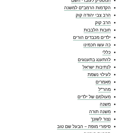
המספיק לעובדי השם
הקדמות הרמב"ם למשנה
הרב צבי יהודה קוק
הרב קוק
חובות הלבבות
ילדים מכבדים הורים
כה עשו חכמינו
כללי
להתענג בתענוגים
לנתיבות ישראל
לעילוי נשמת
מאמרים
מהר"ל
מעולמם של ילדים
משנה
משנה תורה
נצור לשונך
סיפורי מופת – הבעל שם טוב