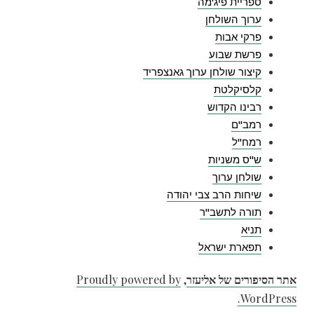
ספריית פיג'מה
ערוך השולחן
פרקי אבות
פרשת שבוע
קיצור שולחן ערוך גאנצפריד
קלסיקלטת
רבינו הקדוש
רמב"ם
רמח"ל
ש"ס משניות
שולחן ערוך
שיחות הרב צבי יהודה
תורה לתשב"ר
תניא
תפארת ישראל
אתר הסיפורים של אליעזר
,
Proudly powered by
WordPress.