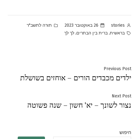
Posted
Posted
26 באוקטובר 2023
תורה לתשב"ר
stories
in
by
Tags:
,
,
בראשית
ברית בין הבתרים
לך לך
ניווט
Previous
Previous Post
ילדים מכבדים הורים – אוחזים בשושלת
post:
Next
Next Post
נצור לשונך – יא' חשון – שנה פשוטה
post:
חיפוש