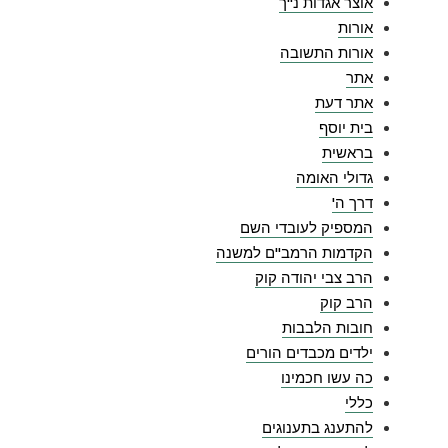
אוצר אגדות נ"ך
אורות
אורות התשובה
אתר
אתר דעת
בית יוסף
בראשית
גדולי האומה
דרך ה'
המספיק לעובדי השם
הקדמות הרמב"ם למשנה
הרב צבי יהודה קוק
הרב קוק
חובות הלבבות
ילדים מכבדים הורים
כה עשו חכמינו
כללי
להתענג בתענוגים