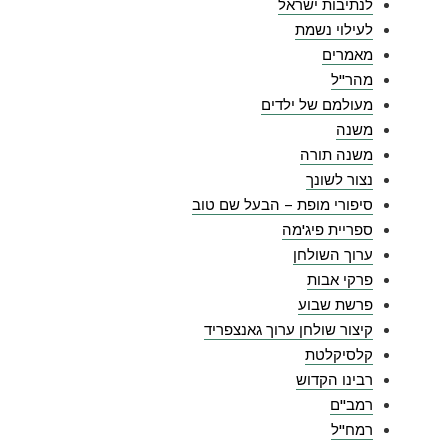
לנתיבות ישראל
לעילוי נשמת
מאמרים
מהר"ל
מעולמם של ילדים
משנה
משנה תורה
נצור לשונך
סיפורי מופת – הבעל שם טוב
ספריית פיג'מה
ערוך השולחן
פרקי אבות
פרשת שבוע
קיצור שולחן ערוך גאנצפריד
קלסיקלטת
רבינו הקדוש
רמב"ם
רמח"ל